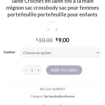
laine Crochet en laine fini à la main
mignon sac crossbody sac pour femmes
portefeuille portefeuille pour enfants
10.00
9.00
€
€
Couleur
Sac de téléphone mobile à saucisse en laine Crochet
ADD TO CART
SKU:
GA-41090357
Category:
Sac bandoulière femme