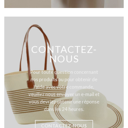
CONTACTEZ-
NOUS
Pour toute question concernant
nos produits ou pour obtenir de
l’aide avec votre commande,
veuillez nous envoyer un e-mail et
vous devriez obtenir une réponse
dans les 24 heures.
CONTACTEZ-NOUS