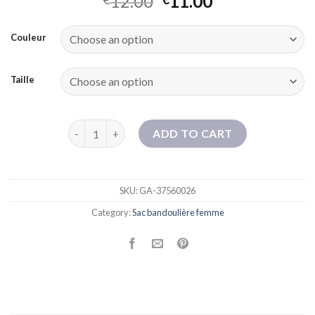
12.00
11.00
Couleur
Taille
Sac à main rétro pour les femmes 2025 Été Nouveau 
ADD TO CART
SKU:
GA-37560026
Category:
Sac bandoulière femme