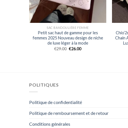
MME
SAC BANDOULIÈRE FEMME
pour les
Petit sac haut de gamme pour les
Chio’2
 et été
femmes 2025 Nouveau design de niche
Chain A
les cross-
de luxe léger à la mode
Lu
.
€
29.00
€
26.00
POLITIQUES
Politique de confidentialité
Politique de remboursement et de retour
Conditions générales