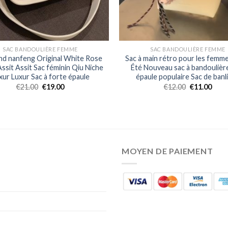
SAC BANDOULIÈRE FEMME
SAC BANDOULIÈRE FEMME
nd nanfeng Original White Rose
Sac à main rétro pour les femm
ssit Assit Sac féminin Qiu Niche
Été Nouveau sac à bandoulièr
xur Luxur Sac à forte épaule
épaule populaire Sac de banl
€
21.00
€
19.00
€
12.00
€
11.00
MOYEN DE PAIEMENT