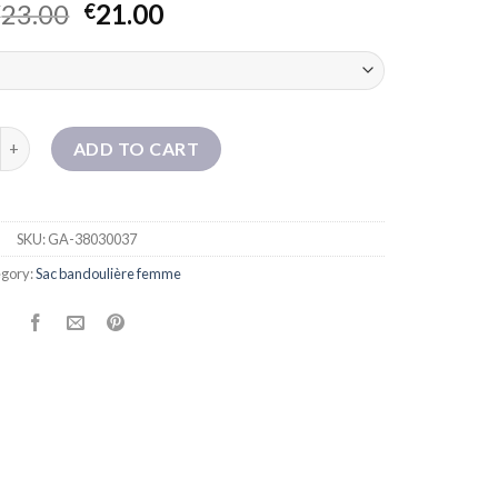
23.00
21.00
€
€
oréenne du sac à bandoulière en tissu Oxford pour femmes Sac à m
ADD TO CART
SKU:
GA-38030037
gory:
Sac bandoulière femme