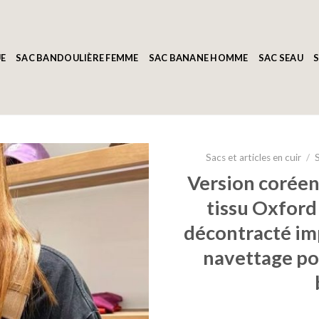
E
SAC BANDOULIÈRE FEMME
SAC BANANE HOMME
SAC SEAU
S
Sacs et articles en cuir
/
Version coréen
tissu Oxford
décontracté imp
navettage pol