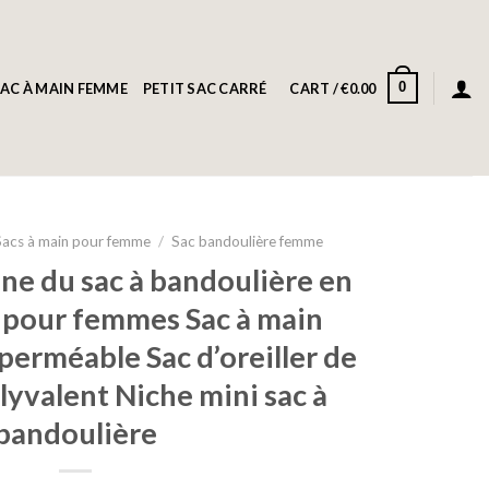
0
AC À MAIN FEMME
PETIT SAC CARRÉ
CART /
€
0.00
Sacs à main pour femme
/
Sac bandoulière femme
ne du sac à bandoulière en
 pour femmes Sac à main
erméable Sac d’oreiller de
yvalent Niche mini sac à
bandoulière