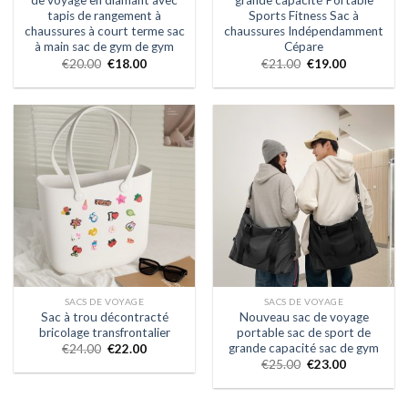
de voyage en diamant avec
grande capacité Portable
tapis de rangement à
Sports Fitness Sac à
chaussures à court terme sac
chaussures Indépendamment
à main sac de gym de gym
Cépare
€
20.00
€
18.00
€
21.00
€
19.00
SACS DE VOYAGE
SACS DE VOYAGE
Sac à trou décontracté
Nouveau sac de voyage
bricolage transfrontalier
portable sac de sport de
grande capacité sac de gym
€
24.00
€
22.00
€
25.00
€
23.00