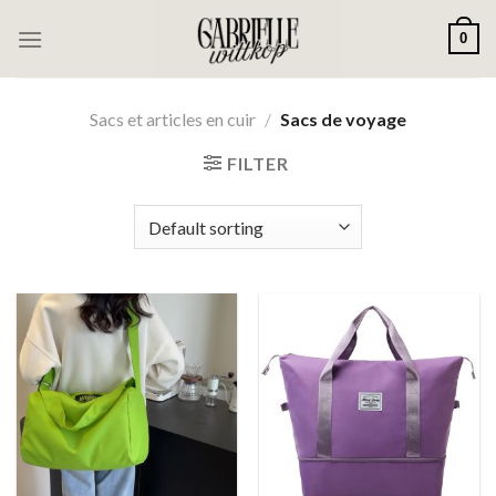
Passer
0
au
contenu
Sacs et articles en cuir
/
Sacs de voyage
FILTER