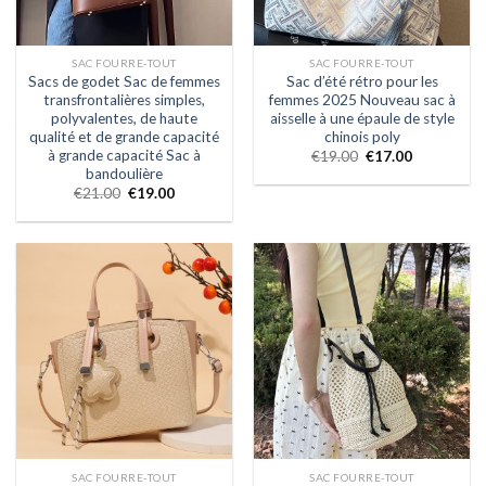
SAC FOURRE-TOUT
SAC FOURRE-TOUT
Sacs de godet Sac de femmes
Sac d’été rétro pour les
transfrontalières simples,
femmes 2025 Nouveau sac à
polyvalentes, de haute
aisselle à une épaule de style
qualité et de grande capacité
chinois poly
à grande capacité Sac à
€
19.00
€
17.00
bandoulière
€
21.00
€
19.00
SAC FOURRE-TOUT
SAC FOURRE-TOUT