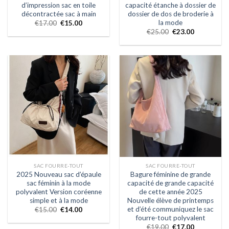
d’impression sac en toile
capacité étanche à dossier de
décontractée sac à main
dossier de dos de broderie à
la mode
€
17.00
€
15.00
€
25.00
€
23.00
SAC FOURRE-TOUT
SAC FOURRE-TOUT
2025 Nouveau sac d’épaule
Bagure féminine de grande
sac féminin à la mode
capacité de grande capacité
polyvalent Version coréenne
de cette année 2025
simple et à la mode
Nouvelle élève de printemps
et d’été communiquez le sac
€
15.00
€
14.00
fourre-tout polyvalent
€
19.00
€
17.00