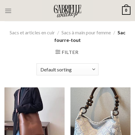
Passer
0
au
contenu
Sacs et articles en cuir
/
Sacs à main pour femme
/
Sac
fourre-tout
FILTER