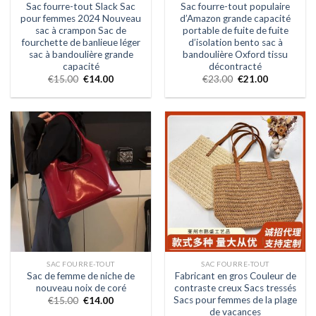
Sac fourre-tout Slack Sac
Sac fourre-tout populaire
pour femmes 2024 Nouveau
d’Amazon grande capacité
sac à crampon Sac de
portable de fuite de fuite
fourchette de banlieue léger
d’isolation bento sac à
sac à bandoulière grande
bandoulière Oxford tissu
capacité
décontracté
€
15.00
€
14.00
€
23.00
€
21.00
SAC FOURRE-TOUT
SAC FOURRE-TOUT
Sac de femme de niche de
Fabricant en gros Couleur de
nouveau noix de coré
contraste creux Sacs tressés
Sacs pour femmes de la plage
€
15.00
€
14.00
de vacances