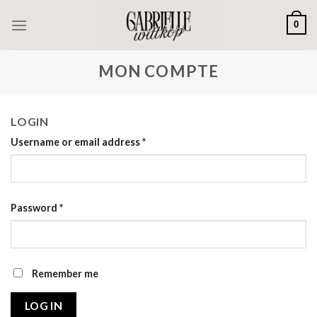
Passer
0
au
contenu
MON COMPTE
LOGIN
Username or email address
*
Password
*
Remember me
LOG IN