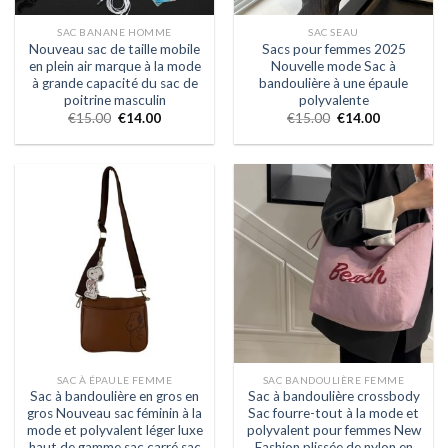
SAC BANANE HOMME
SAC SEAU
Nouveau sac de taille mobile
Sacs pour femmes 2025
en plein air marque à la mode
Nouvelle mode Sac à
à grande capacité du sac de
bandoulière à une épaule
poitrine masculin
polyvalente
€
15.00
€
14.00
€
15.00
€
14.00
SAC À ÉPAULE FEMME
SAC BANDOULIÈRE FEMME
Sac à bandoulière en gros en
Sac à bandoulière crossbody
gros Nouveau sac féminin à la
Sac fourre-tout à la mode et
mode et polyvalent léger luxe
polyvalent pour femmes New
haut de gamme sac carré sac
Fashion plissée de nylon en