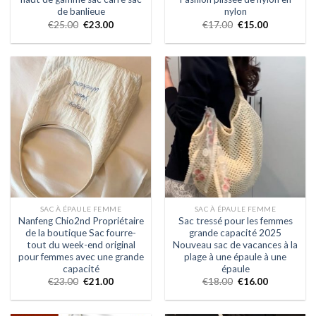
de banlieue
nylon
€
25.00
€
23.00
€
17.00
€
15.00
SAC À ÉPAULE FEMME
SAC À ÉPAULE FEMME
Nanfeng Chio2nd Propriétaire
Sac tressé pour les femmes
de la boutique Sac fourre-
grande capacité 2025
tout du week-end original
Nouveau sac de vacances à la
pour femmes avec une grande
plage à une épaule à une
capacité
épaule
€
23.00
€
21.00
€
18.00
€
16.00