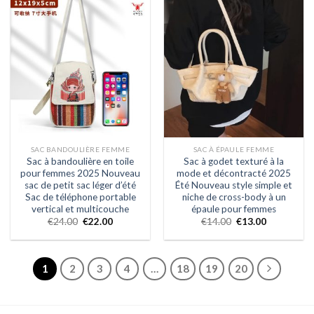
SAC BANDOULIÈRE FEMME
SAC À ÉPAULE FEMME
Sac à bandoulière en toile
Sac à godet texturé à la
pour femmes 2025 Nouveau
mode et décontracté 2025
sac de petit sac léger d’été
Été Nouveau style simple et
Sac de téléphone portable
niche de cross-body à un
vertical et multicouche
épaule pour femmes
€
24.00
€
22.00
€
14.00
€
13.00
1
2
3
4
…
18
19
20