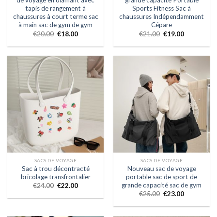
de voyage en diamant avec
grande capacité Portable
tapis de rangement à
Sports Fitness Sac à
chaussures à court terme sac
chaussures Indépendamment
à main sac de gym de gym
Cépare
€
20.00
€
18.00
€
21.00
€
19.00
SACS DE VOYAGE
SACS DE VOYAGE
Sac à trou décontracté
Nouveau sac de voyage
bricolage transfrontalier
portable sac de sport de
grande capacité sac de gym
€
24.00
€
22.00
€
25.00
€
23.00