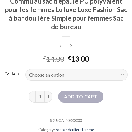
Commu au sac d’épaule PU polyvalent
pour les femmes Lu luxe Luxe Fashion Sac
à bandoulière Simple pour femmes Sac
de bureau
14.00
13.00
€
€
Couleur
Nouveau sac de téléphonie mobile Commu au sac d'é
ADD TO CART
SKU:
GA-40330300
Category:
Sac bandoulière femme