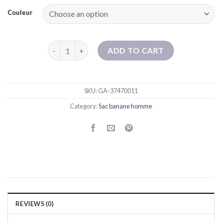
Couleur
Sac de taille du fabricant en gros du sac de taille 
ADD TO CART
SKU:
GA-37470011
Category:
Sac banane homme
REVIEWS (0)