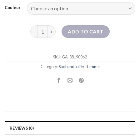
Couleur
Xiaoxiangfeng Sac de femmes à la main de diamant à
ADD TO CART
SKU:
GA-38190062
Category:
Sac bandoulière femme
REVIEWS (0)