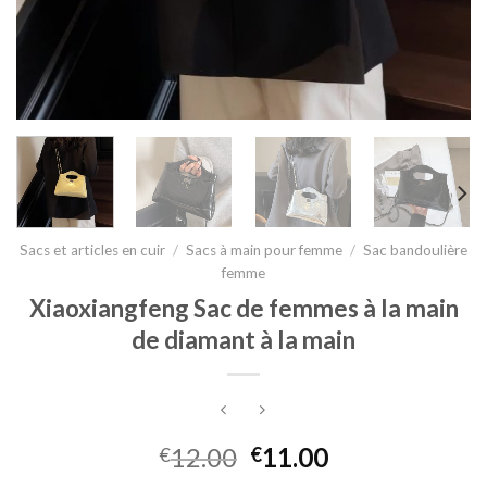
Sacs et articles en cuir
/
Sacs à main pour femme
/
Sac bandoulière
femme
Xiaoxiangfeng Sac de femmes à la main
de diamant à la main
12.00
11.00
€
€