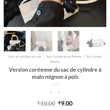
Sacs et articles en cuir
/
Sacs à main pour femme
/
Sac à main
femme
Version coréenne du sac de cylindre à
main mignon à pois
10.00
9.00
€
€