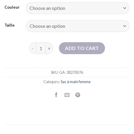
Couleur
Taille
Version coréenne du sac de cylindre à main mignon 
ADD TO CART
SKU:
GA-38270076
Category:
Sac à main femme