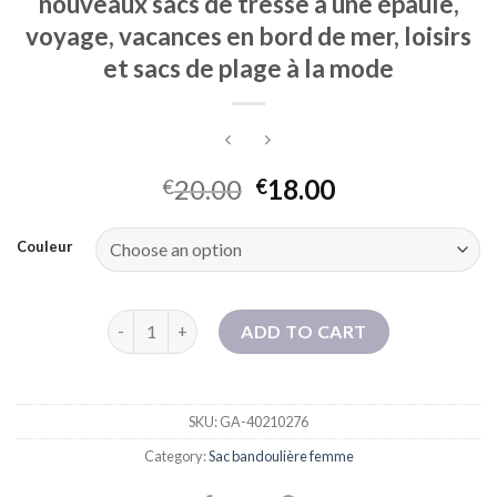
nouveaux sacs de tresse à une épaule,
voyage, vacances en bord de mer, loisirs
et sacs de plage à la mode
20.00
18.00
€
€
Couleur
Sacs tissés de paille, toutes saisons, nouveaux sacs 
ADD TO CART
SKU:
GA-40210276
Category:
Sac bandoulière femme