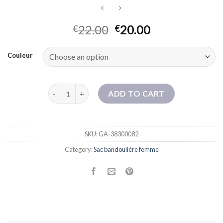
22.00
20.00
€
€
Couleur
Sac fourre-tout d'été de la mode haut de gamme fémi
ADD TO CART
SKU:
GA-38300082
Category:
Sac bandoulière femme