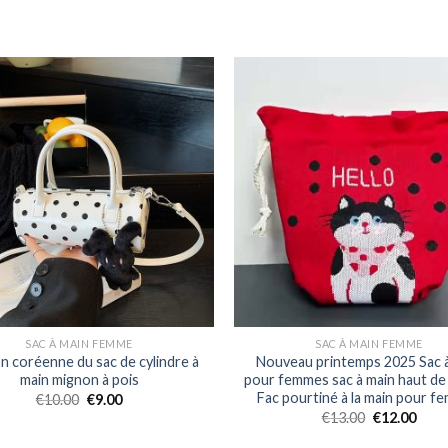
SAC À MAIN FEMME
SAC À MAIN FEMME
n coréenne du sac de cylindre à
Nouveau printemps 2025 Sac 
main mignon à pois
pour femmes sac à main haut d
Fac pourtiné à la main pour 
€
10.00
€
9.00
€
13.00
€
12.00