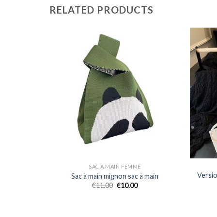
RELATED PRODUCTS
E
SAC À MAIN FEMME
Design de
Versio
Sac à main mignon sac à main
 de haute
€
11.00
€
10.00
es et à la
r femmes
os