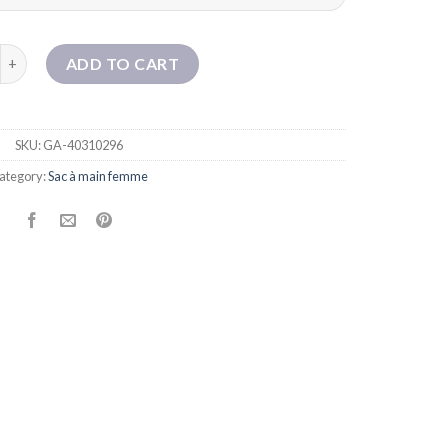
n de la première couche pour femmes avec niche de grande capacit
ADD TO CART
SKU:
GA-40310296
ategory:
Sac à main femme