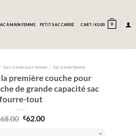
0
AC À MAIN FEMME
PETIT SAC CARRÉ
CART /
€
0.00
/
Sacs à main pour femme
/
Sac à main femme
 la première couche pour
che de grande capacité sac
fourre-tout
68.00
62.00
€
€