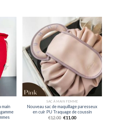
SAC À MAIN FEMME
à main
Nouveau sac de maquillage paresseux
e gamme
en cuir PU Traquage de coussin
femmes
€
12.00
€
11.00