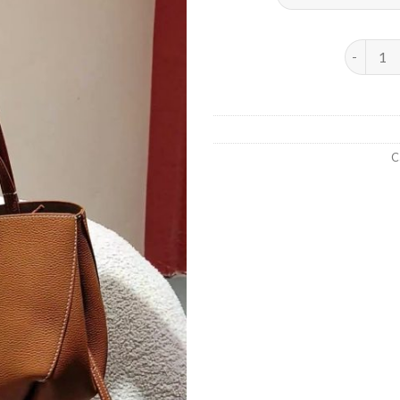
Sac à mai
C