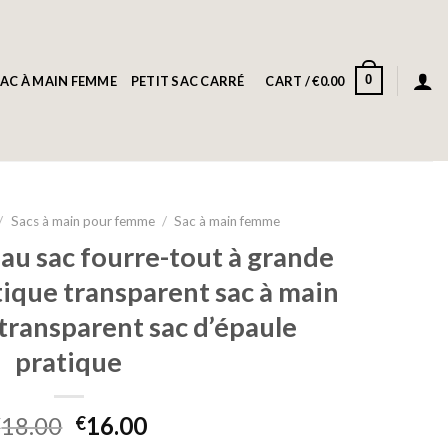
0
AC À MAIN FEMME
PETIT SAC CARRÉ
CART /
€
0.00
/
Sacs à main pour femme
/
Sac à main femme
u sac fourre-tout à grande
tique transparent sac à main
 transparent sac d’épaule
pratique
18.00
16.00
€
€