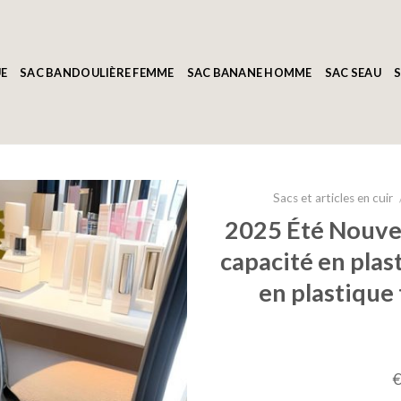
E
SAC BANDOULIÈRE FEMME
SAC BANANE HOMME
SAC SEAU
S
Sacs et articles en cuir
2025 Été Nouvea
capacité en plas
en plastique