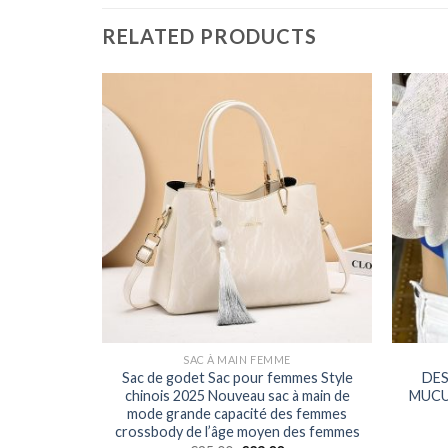
RELATED PRODUCTS
E
SAC À MAIN FEMME
AG TOTE
Sac de godet Sac pour femmes Style
DES
 FEMMES,
chinois 2025 Nouveau sac à main de
MUCU
MODE
mode grande capacité des femmes
à la mode
crossbody de l’âge moyen des femmes