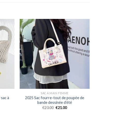
SAC À MAIN FEMME
 sac à
2025 Sac fourre-tout de poupée de
bande dessinée d’été
€
23.00
€
21.00