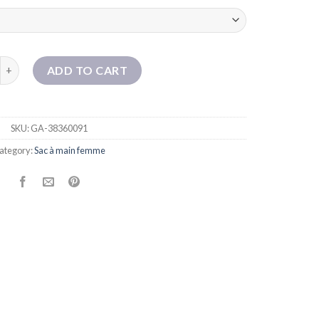
Nouveau sac fourre-tout à grande capacité en plastique transpare
ADD TO CART
SKU:
GA-38360091
ategory:
Sac à main femme