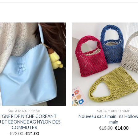
SAC À MAIN FEMME
SAC À MAIN FEMME
IGNER DE NICHE CORÉANT
Nouveau sac à main Ins Hollow
 ET EBONNE BAG NYLON DES
main
COMMUTER
€
15.00
€
14.00
€
23.00
€
21.00