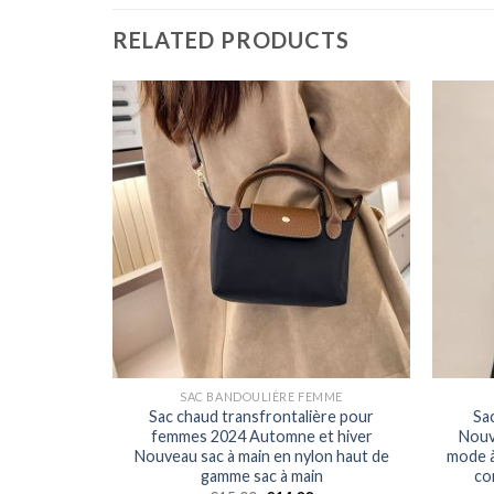
RELATED PRODUCTS
MME
SAC BANDOULIÈRE FEMME
pour les
Sac chaud transfrontalière pour
Sa
n de niche
femmes 2024 Automne et hiver
Nouve
ode
Nouveau sac à main en nylon haut de
mode à
gamme sac à main
co