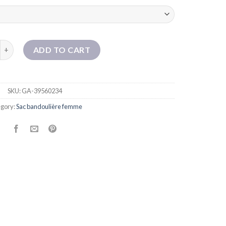
 à main pour les femmes en automne et hiver 2023 Nouveau sac de
ADD TO CART
SKU:
GA-39560234
gory:
Sac bandoulière femme