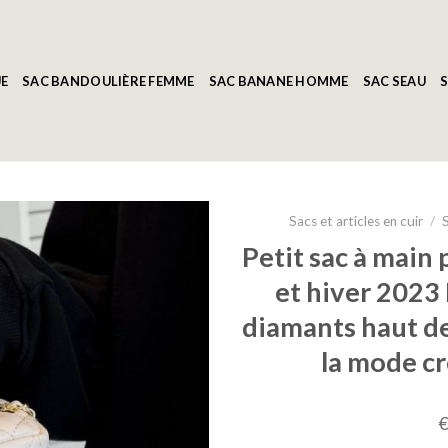
E
SAC BANDOULIÈRE FEMME
SAC BANANE HOMME
SAC SEAU
S
Sacs et articles en cuir
/
Petit sac à main
et hiver 2023
diamants haut d
la mode cr