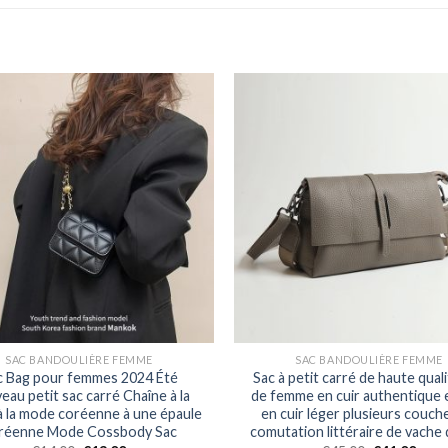
SAC BANDOULIÈRE FEMME
SAC BANDOULIÈRE FEMME
c Bag pour femmes 2024 Été
Sac à petit carré de haute qual
au petit sac carré Chaîne à la
de femme en cuir authentique e
 la mode coréenne à une épaule
en cuir léger plusieurs couch
réenne Mode Cossbody Sac
comutation littéraire de vache 