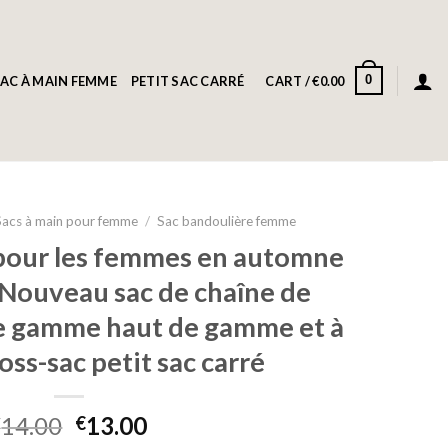
0
AC À MAIN FEMME
PETIT SAC CARRÉ
CART /
€
0.00
Sacs à main pour femme
/
Sac bandoulière femme
 pour les femmes en automne
 Nouveau sac de chaîne de
e gamme haut de gamme et à
oss-sac petit sac carré
14.00
13.00
€
€