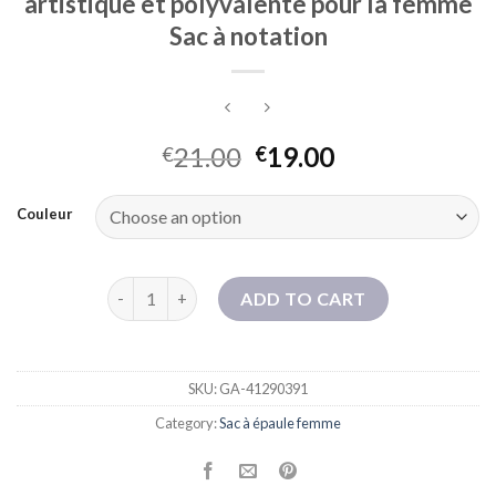
artistique et polyvalente pour la femme
Sac à notation
21.00
19.00
€
€
Couleur
Sac sur toile grande capacité Sac à épaule artistiq
ADD TO CART
SKU:
GA-41290391
Category:
Sac à épaule femme