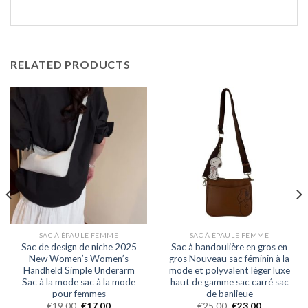
RELATED PRODUCTS
SAC À ÉPAULE FEMME
SAC À ÉPAULE FEMME
Sac de design de niche 2025
Sac à bandoulière en gros en
New Women’s Women’s
gros Nouveau sac féminin à la
Handheld Simple Underarm
mode et polyvalent léger luxe
Sac à la mode sac à la mode
haut de gamme sac carré sac
pour femmes
de banlieue
€
19.00
€
17.00
€
25.00
€
23.00