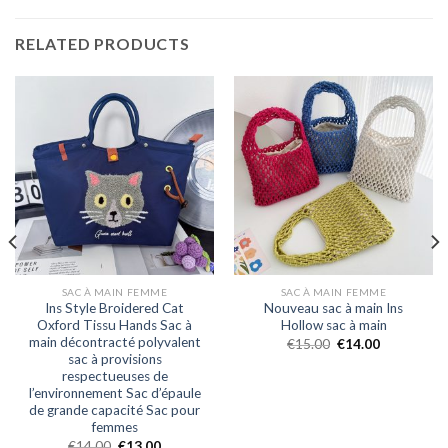
RELATED PRODUCTS
SAC À MAIN FEMME
SAC À MAIN FEMME
Ins Style Broidered Cat
Nouveau sac à main Ins
Oxford Tissu Hands Sac à
Hollow sac à main
main décontracté polyvalent
€
15.00
€
14.00
sac à provisions
respectueuses de
l’environnement Sac d’épaule
de grande capacité Sac pour
femmes
€
14.00
€
13.00