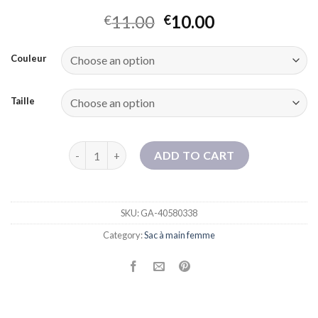
11.00
10.00
€
€
Couleur
Taille
Panier de légumes à main remis à la main avec un pa
ADD TO CART
SKU:
GA-40580338
Category:
Sac à main femme