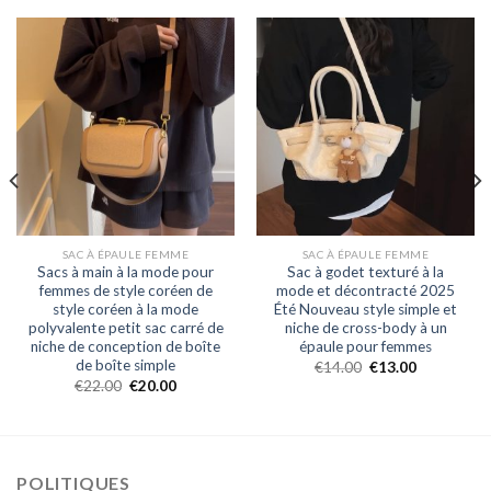
SAC À ÉPAULE FEMME
SAC À ÉPAULE FEMME
Sacs à main à la mode pour
Sac à godet texturé à la
femmes de style coréen de
mode et décontracté 2025
style coréen à la mode
Été Nouveau style simple et
polyvalente petit sac carré de
niche de cross-body à un
niche de conception de boîte
épaule pour femmes
de boîte simple
€
14.00
€
13.00
€
22.00
€
20.00
POLITIQUES