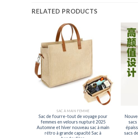
RELATED PRODUCTS
E
SAC À MAIN FEMME
rre-tout à
Sac de fourre-tout de voyage pour
Nouvea
stique
femmes en velours nupturé 2025
sacs
 plastique
Automne et hiver nouveau sac à main
épaiss
 pratique
rétro à grande capacité Sac à
sacs de