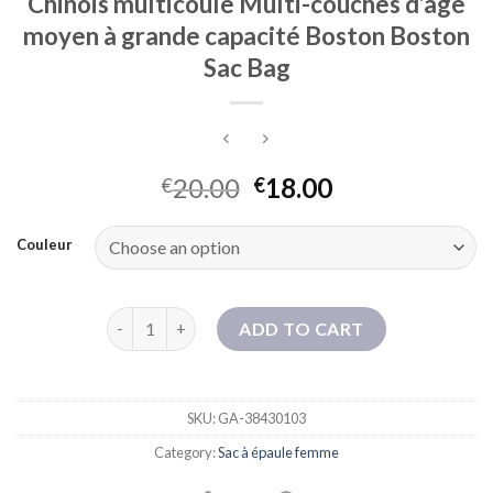
Chinois multicoule Multi-couches d’âge
moyen à grande capacité Boston Boston
Sac Bag
20.00
18.00
€
€
Couleur
2025 Nouveau sac Elephant rétro Chinois Chinois m
ADD TO CART
SKU:
GA-38430103
Category:
Sac à épaule femme