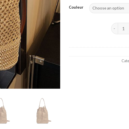
Couleur
Sac tress
Cate