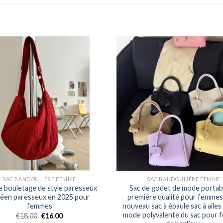
SAC BANDOULIÈRE FEMME
SAC BANDOULIÈRE FEMME
e bouletage de style paresseux
Sac de godet de mode portab
éen paresseux en 2025 pour
première qualité pour femme
femmes
nouveau sac à épaule sac à ailes 
mode polyvalente du sac pour
€
18.00
€
16.00