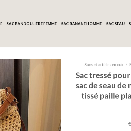
E
SAC BANDOULIÈRE FEMME
SAC BANANE HOMME
SAC SEAU
S
Sacs et articles en cuir
/
Sac tressé pou
sac de seau de 
tissé paille p