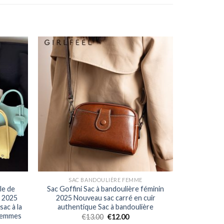
SAC BANDOULIÈRE FEMME
le de
Sac Goffini Sac à bandoulière féminin
s 2025
2025 Nouveau sac carré en cuir
sac à la
authentique Sac à bandoulière
 femmes
€
13.00
€
12.00