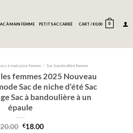
0
AC À MAIN FEMME
PETIT SAC CARRÉ
CART /
€
0.00
Sacs à main pour femme
/
Sac bandoulière femme
r les femmes 2025 Nouveau
mode Sac de niche d’été Sac
lage Sac à bandoulière à un
épaule
20.00
18.00
€
€