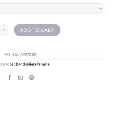
é pour les femmes 2025 Nouveau sac de seau de mode Sac de niche d'
ADD TO CART
SKU:
GA-39270180
gory:
Sac bandoulière femme