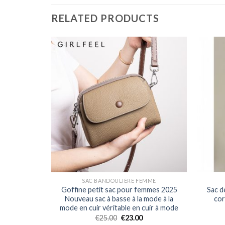
RELATED PRODUCTS
MME
SAC BANDOULIÈRE FEMME
a mode haut
Goffine petit sac pour femmes 2025
Sac d
isirs de
Nouveau sac à basse à la mode à la
cor
de fitness
mode en cuir véritable en cuir à mode
apacité
€
25.00
€
23.00