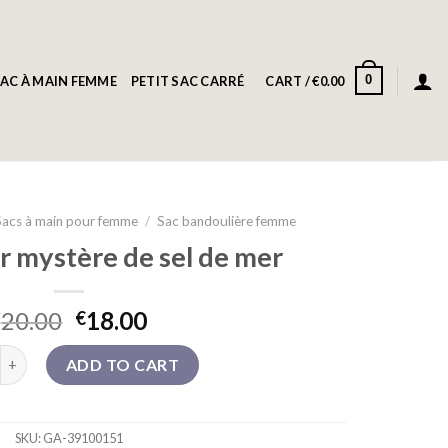
0
AC À MAIN FEMME
PETIT SAC CARRÉ
CART /
€
0.00
Sacs à main pour femme
/
Sac bandoulière femme
er mystère de sel de mer
20.00
18.00
€
€
iller mystère de sel de mer quantity
ADD TO CART
SKU:
GA-39100151