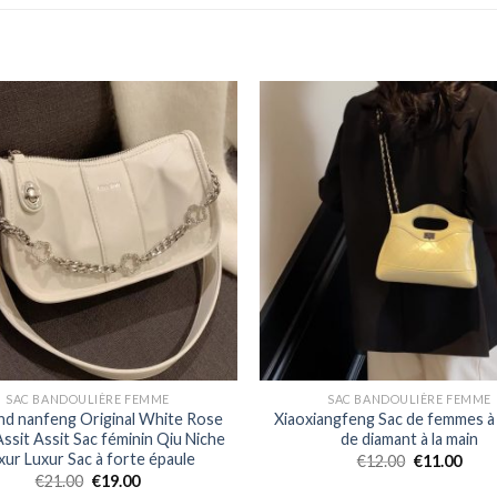
SAC BANDOULIÈRE FEMME
SAC BANDOULIÈRE FEMME
nd nanfeng Original White Rose
Xiaoxiangfeng Sac de femmes à 
ssit Assit Sac féminin Qiu Niche
de diamant à la main
xur Luxur Sac à forte épaule
€
12.00
€
11.00
€
21.00
€
19.00