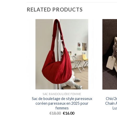
RELATED PRODUCTS
MME
SAC BANDOULIÈRE FEMME
pour femmes
Sac de bouletage de style paresseux
Chio’2
 sac léger
coréen paresseux en 2025 pour
Chain A
portable
femmes
Lu
uche
€
18.00
€
16.00