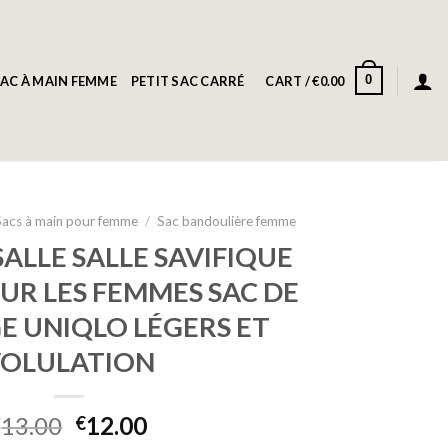
0
AC À MAIN FEMME
PETIT SAC CARRÉ
CART /
€
0.00
Sacs à main pour femme
/
Sac bandoulière femme
ALLE SALLE SAVIFIQUE
UR LES FEMMES SAC DE
 UNIQLO LÉGERS ET
OLULATION
13.00
12.00
€
€