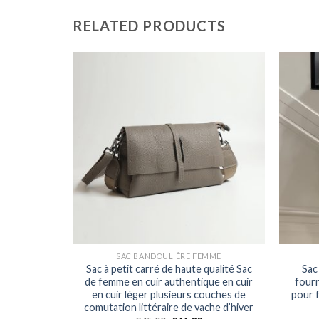
RELATED PRODUCTS
MME
SAC BANDOULIÈRE FEMME
bandoulière
Sac à petit carré de haute qualité Sac
Sac
mes Sac à
de femme en cuir authentique en cuir
fourr
éable Sac
en cuir léger plusieurs couches de
pour 
olyvalent
comutation littéraire de vache d’hiver