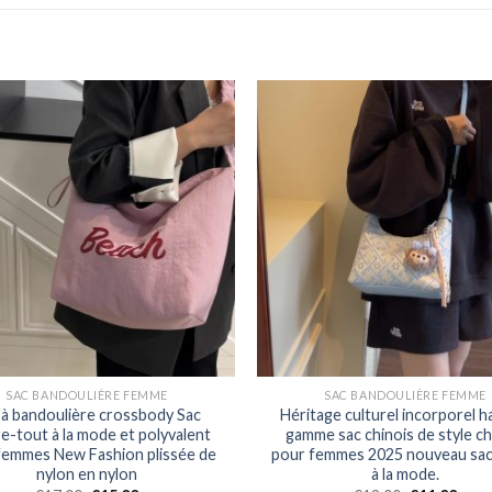
SAC BANDOULIÈRE FEMME
SAC BANDOULIÈRE FEMME
 à bandoulière crossbody Sac
Héritage culturel incorporel h
e-tout à la mode et polyvalent
gamme sac chinois de style ch
femmes New Fashion plissée de
pour femmes 2025 nouveau sac
nylon en nylon
à la mode.