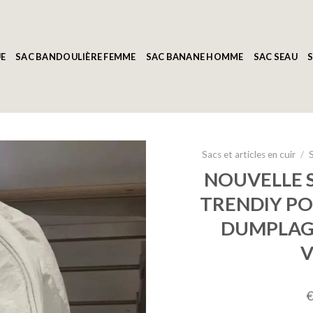
E
SAC BANDOULIÈRE FEMME
SAC BANANE HOMME
SAC SEAU
S
Sacs et articles en cuir
/
NOUVELLE S
TRENDIY PO
DUMPLAGE
V