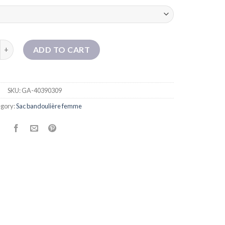
E SALLE SALLE SAVIFIQUE TRENDIY POUR LES FEMMES SAC DE 
ADD TO CART
SKU:
GA-40390309
gory:
Sac bandoulière femme