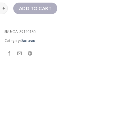
ay rétro rétro en laine de poule en laine en tricot-tricot à banc 
ADD TO CART
SKU:
GA-39140160
Category:
Sac seau