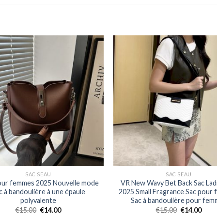
SAC SEAU
SAC SEAU
our femmes 2025 Nouvelle mode
VR New Wavy Bet Back Sac Lad
c à bandoulière à une épaule
2025 Small Fragrance Sac pour
polyvalente
Sac à bandoulière pour fem
€
15.00
€
14.00
€
15.00
€
14.00