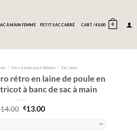
0
AC À MAIN FEMME
PETIT SAC CARRÉ
CART /
€
0.00
cuir
/
Sacs à main pour femme
/
Sac seau
o rétro en laine de poule en
-tricot à banc de sac à main
14.00
13.00
€
€