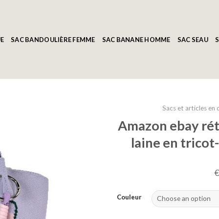
E
SAC BANDOULIÈRE FEMME
SAC BANANE HOMME
SAC SEAU
S
Sacs et articles en 
Amazon ebay rétr
laine en tricot
Couleur