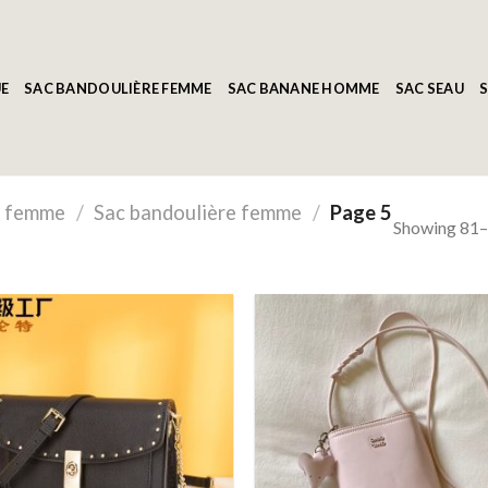
E
SAC BANDOULIÈRE FEMME
SAC BANANE HOMME
SAC SEAU
S
r femme
/
Sac bandoulière femme
/
Page 5
Showing 81–1