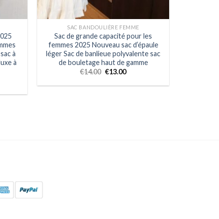
SAC BANDOULIÈRE FEMME
2025
Sac de grande capacité pour les
emmes
femmes 2025 Nouveau sac d’épaule
sac à
léger Sac de banlieue polyvalente sac
luxe à
de bouletage haut de gamme
€
14.00
€
13.00