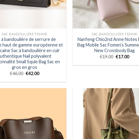
SAC BANDOULIÈRE FEMME
SAC BANDOULIÈRE FEMME
 à bandoulière de serrure de
Nanfeng Chio2nd Anne Notes 
e haut de gamme européenne et
Bag Mobile Sac Fomen’s Summe
caine Sac à bandoulière en cuir
New Crossbody Bag
uthentique Nail polyvalent
€
19.00
€
17.00
nnalité Small Squle Bag Sac en
gros en gros
€
46.00
€
42.00