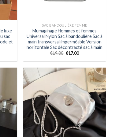
SAC BANDOULIÈRE FEMME
de luxe
Mumaginage Hommes et femmes
u sac
Universal Nylon Sac à bandoulière Sac à
mode et
main transversal imperméable Version
horizontale Sac décontracté sac à main
€
19.00
€
17.00