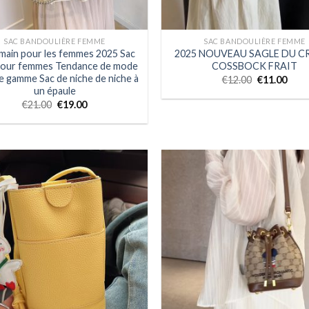
SAC BANDOULIÈRE FEMME
SAC BANDOULIÈRE FEMME
 main pour les femmes 2025 Sac
2025 NOUVEAU SAGLE DU C
pour femmes Tendance de mode
COSSBOCK FRAIT
e gamme Sac de niche de niche à
€
12.00
€
11.00
un épaule
€
21.00
€
19.00