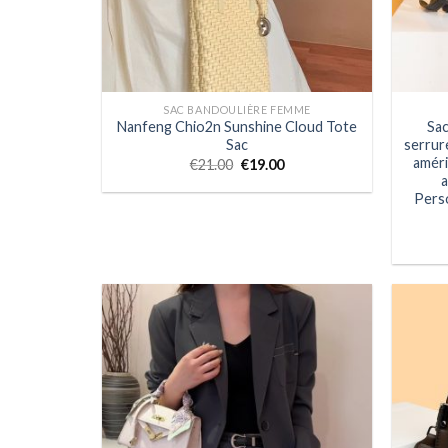
SAC BANDOULIÈRE FEMME
Nanfeng Chio2n Sunshine Cloud Tote
Sac
Sac
serrur
améri
€
21.00
€
19.00
a
Perso