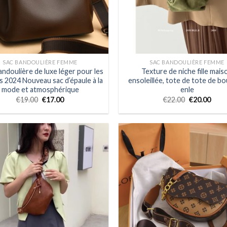
SAC BANDOULIÈRE FEMME
SAC BANDOULIÈRE FEMME
andoulière de luxe léger pour les
Texture de niche fille mais
 2024 Nouveau sac d’épaule à la
ensoleillée, tote de tote de bo
mode et atmosphérique
enle
€
19.00
€
17.00
€
22.00
€
20.00