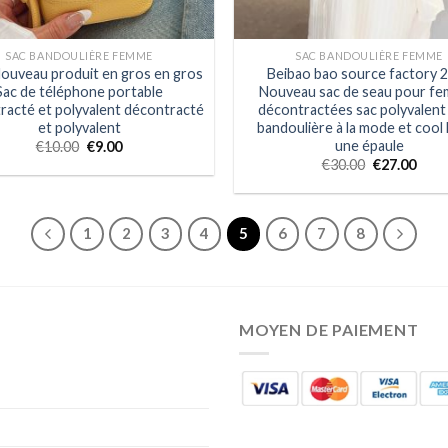
SAC BANDOULIÈRE FEMME
SAC BANDOULIÈRE FEMME
ouveau produit en gros en gros
Beibao bao source factory 
Sac de téléphone portable
Nouveau sac de seau pour f
racté et polyvalent décontracté
décontractées sac polyvalent 
et polyvalent
bandoulière à la mode et cool 
une épaule
€
10.00
€
9.00
€
30.00
€
27.00
1
2
3
4
5
6
7
8
MOYEN DE PAIEMENT