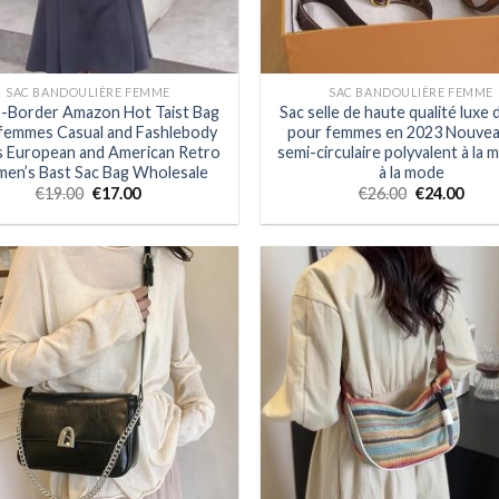
SAC BANDOULIÈRE FEMME
SAC BANDOULIÈRE FEMME
-Border Amazon Hot Taist Bag
Sac selle de haute qualité luxe 
femmes Casual and Fashlebody
pour femmes en 2023 Nouvea
s European and American Retro
semi-circulaire polyvalent à la 
en’s Bast Sac Bag Wholesale
à la mode
€
19.00
€
17.00
€
26.00
€
24.00