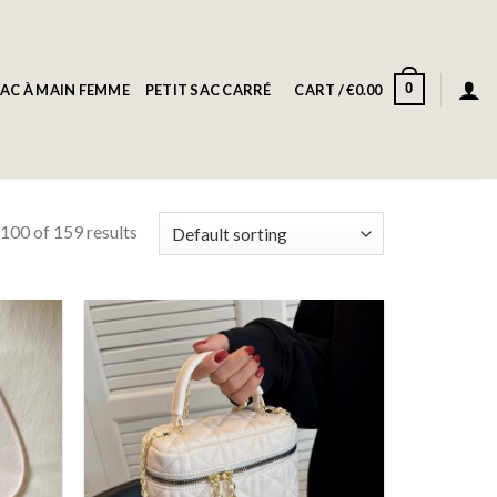
0
AC À MAIN FEMME
PETIT SAC CARRÉ
CART /
€
0.00
00 of 159 results