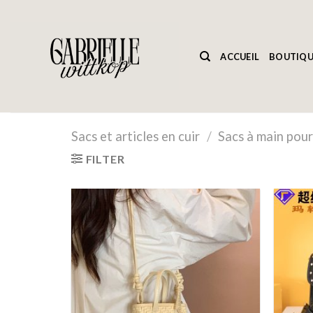
Passer
au
contenu
ACCUEIL
BOUTIQU
Sacs et articles en cuir
/
Sacs à main pou
FILTER